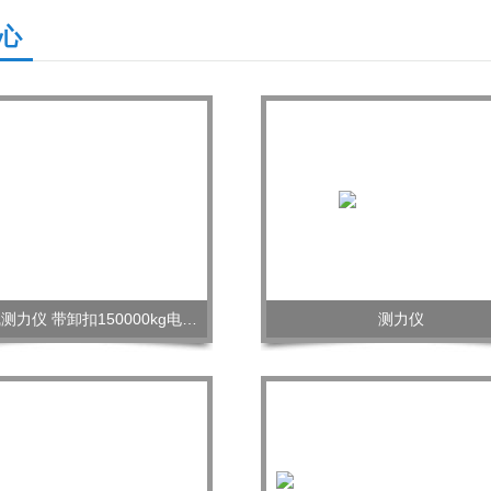
心
50吨无线测力仪 带卸扣150000kg电子拉力计
测力仪