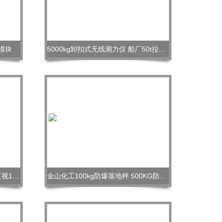
重模块
5000kg卸扣式无线测力仪 船厂50t拉力测试仪
山东中重CAP-3T电子吊秤 济宁直视10吨吊秤
金山化工100kg防爆落地秤 500KG防爆电子秤