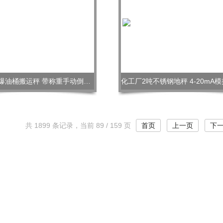
350kg防爆油桶搬运秤 带称重手动倒料油桶车
共 1899 条记录，当前 89 / 159 页
首页
上一页
下