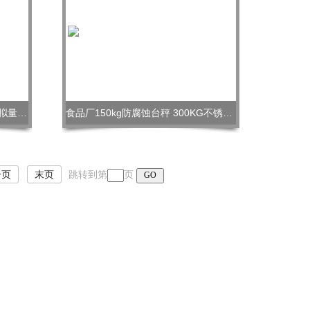
化工厂2吨不锈钢地秤 4-20mA模拟量防爆地磅
食品厂150kg防腐蚀台秤 300KG不锈钢台秤
一页
末页
跳转到第
页