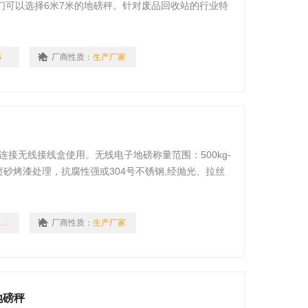
们可以选择6米7米的地磅秤。针对废品回收站的行业特
S
厂商性质：
生产厂家
接无线接线盒使用。无线电子地磅称量范围：500kg-
,经喷砂烤漆处理，抗腐性强或304号不锈钢,经抛光、拉丝
DCS-WX-2T
厂商性质：
生产厂家
地磅秤