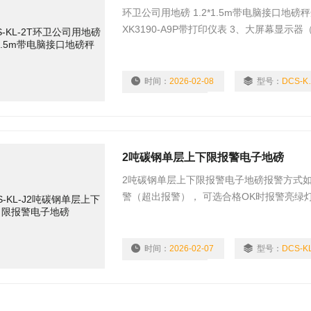
环卫公司用地磅 1.2*1.5m带电脑接口地磅秤选 1
XK3190-A9P带打印仪表 3、大屏幕显示
电源保护器、UPS不间断电源 6、防滑引
时间：
2026-02-08
型号：
DC
浏览量：
2062
2吨碳钢单层上下限报警电子地磅
2吨碳钢单层上下限报警电子地磅报警方式
警（超出报警）， 可选合格OK时报警亮绿
选是否需要声音， 可选择范围外报警多了
示。 也可选范围内报警功能，亮灯方式一
时间：
2026-02-07
型号：
DCS-KL
浏览量：
1956