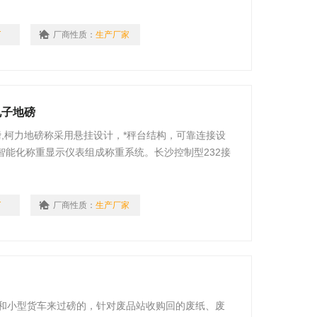
T
厂商性质：
生产厂家
m电子地磅
磅,柯力地磅称采用悬挂设计，*秤台结构，可靠连接设
智能化称重显示仪表组成称重系统。长沙控制型232接
仓库、邮政中心、商业配送中心等场合。如采用不锈钢材质
业。
T
厂商性质：
生产厂家
车和小型货车来过磅的，针对废品站收购回的废纸、废