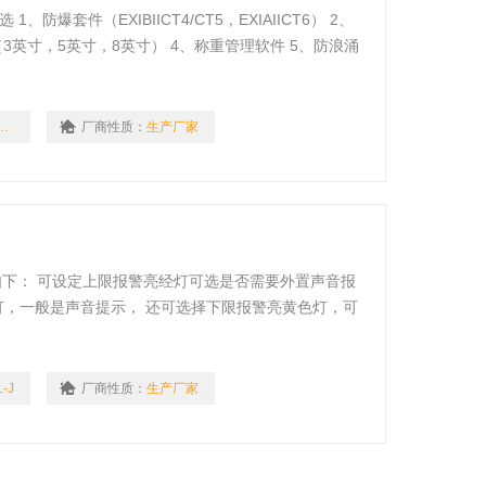
、防爆套件（EXIBIICT4/CT5，EXIAIICT6） 2、
器（3英寸，5英寸，8英寸） 4、称重管理软件 5、防浪涌
坡，便于上下负载可任一方向驶向秤台
S-KL-2T
厂商性质：
生产厂家
如下： 可设定上限报警亮经灯可选是否需要外置声音报
灯，一般是声音提示， 还可选择下限报警亮黄色灯，可
亮红色灯，合格亮绿色，少了亮黄色灯。合格时没声音提
样，只是合格是有声音提示。
-J
厂商性质：
生产厂家