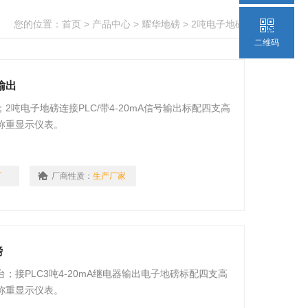
您的位置：
首页
>
产品中心
>
耀华地磅
>
2吨电子地磅
二维码
输出
吨电子地磅连接PLC/带4-20mA信号输出标配四支高
称重显示仪表。
T
厂商性质：
生产厂家
磅
；接PLC3吨4-20mA继电器输出电子地磅标配四支高
称重显示仪表。