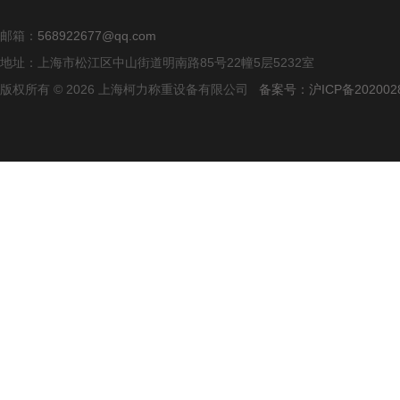
邮箱：
568922677@qq.com
地址：上海市松江区中山街道明南路85号22幢5层5232室
版权所有 © 2026 上海柯力称重设备有限公司
备案号：沪ICP备2020028