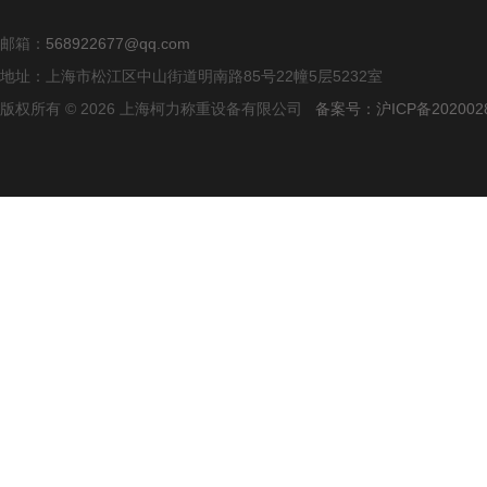
邮箱：
568922677@qq.com
地址：上海市松江区中山街道明南路85号22幢5层5232室
版权所有 © 2026 上海柯力称重设备有限公司
备案号：沪ICP备2020028