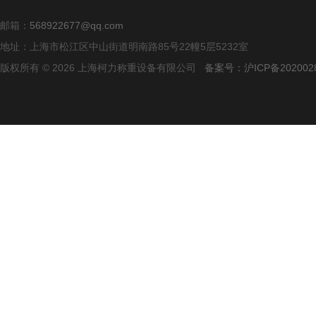
邮箱：
568922677@qq.com
地址：上海市松江区中山街道明南路85号22幢5层5232室
版权所有 © 2026 上海柯力称重设备有限公司
备案号：沪ICP备2020028