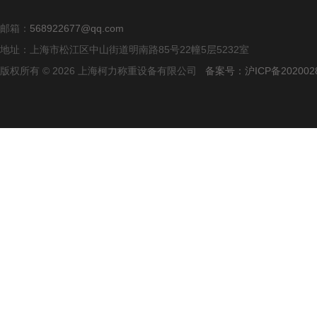
邮箱：
568922677@qq.com
地址：上海市松江区中山街道明南路85号22幢5层5232室
版权所有 © 2026 上海柯力称重设备有限公司
备案号：沪ICP备2020028