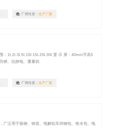
-SZ-HBC
厂商性质：
生产厂家
3t.5t.10t.15t.20t.30t 显 示 屏：40mm字高5
防锈、抗静电、重量轻.
-KL-10T
厂商性质：
生产厂家
强，广泛用于炼钢、铸造、电解铝车间钢包、铁水包、电