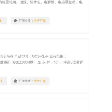
的称重轧钢、冶炼、铝水包、电解铜、电磁吸盘吊、电
。
牌
厂商性质：
生产厂家
吊秤 产品型号：OCS-KL-F 量程范围：
等级：国家标准Ⅲ级（GB11883-89） 显 示 屏：40mm字高5位带背
抗静电、重量轻.
0T
厂商性质：
生产厂家