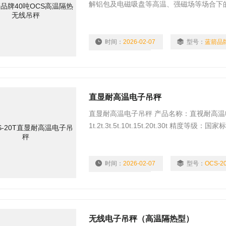
解铝包及电磁吸盘等高温、强磁场等场合下
炉炼铁等高温强磁、多粉尘环境的称重计量
时间：
2026-02-07
型号：
蓝箭品
浏览量：
1816
直显耐高温电子吊秤
直显耐高温电子吊秤 产品名称：直视耐高温电子
1t.2t.3t.5t.10t.15t.20t.30t 精度
光LCD显示 外壳材质：高强度铝合金防锈、
时间：
2026-02-07
型号：
OCS-2
浏览量：
1949
无线电子吊秤（高温隔热型）