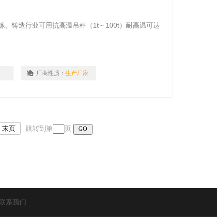
、铸造行业可用抗高温吊秤（1t～100t）耐高温可达
厂商性质：
生产厂家
末页
跳转到第
页
联系我们