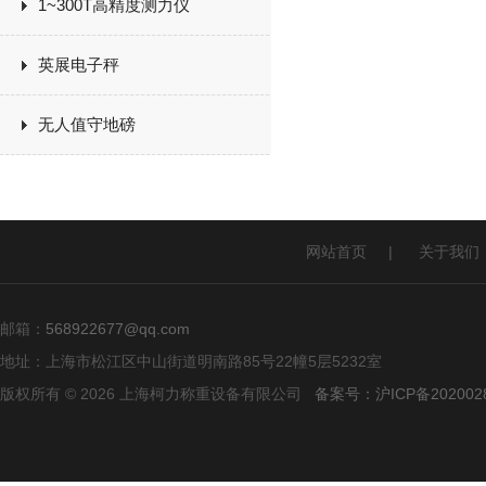
1~300T高精度测力仪
英展电子秤
无人值守地磅
网站首页
|
关于我们
邮箱：
568922677@qq.com
地址：上海市松江区中山街道明南路85号22幢5层5232室
版权所有 © 2026 上海柯力称重设备有限公司
备案号：沪ICP备2020028