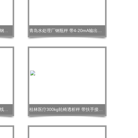
冷链物流电子秤 304材质1吨不锈钢地磅
青岛水处理厂钢瓶秤 带4-20mA输出电子台秤
电力 船舶用1吨3吨25吨数显式无线拉力计
桂林医疗300kg轮椅透析秤 带扶手接口轮椅秤