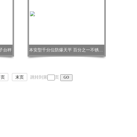
子台秤
本安型千分位防爆天平 百分之一不锈钢桌秤
一页
末页
跳转到第
页