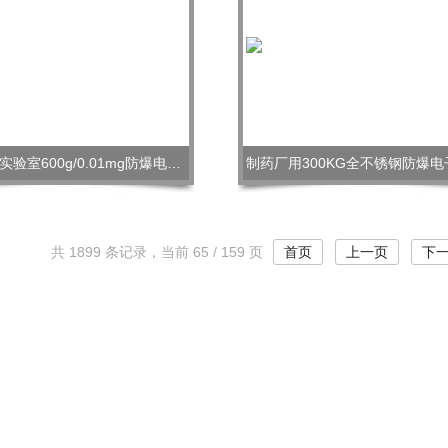
沈阳取样实验室600g/0.01mg防爆电子天平
制药厂用300KG全不锈钢防爆电
共 1899 条记录，当前 65 / 159 页
首页
上一页
下