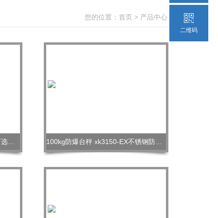
您的位置：
首页
>
产品中心
>
二维码
称300kg油桶称重倒料电子磅秤可选防爆功能
100kg防爆台秤 xk3150-EX不锈钢防爆电子秤