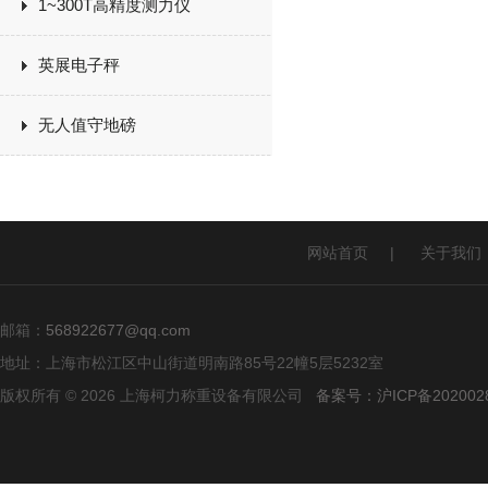
1~300T高精度测力仪
英展电子秤
无人值守地磅
网站首页
|
关于我们
邮箱：
568922677@qq.com
地址：上海市松江区中山街道明南路85号22幢5层5232室
版权所有 © 2026 上海柯力称重设备有限公司
备案号：沪ICP备2020028