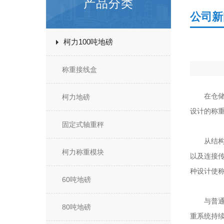
产品分类
公司新
柯力100吨地磅
称重接线盒
在仓储物
柯力地磅
设计的称
固定式轴重秤
从结构上
柯力称重模块
以及连接
种设计使
60吨地磅
与普通叉
80吨地磅
重系统持续