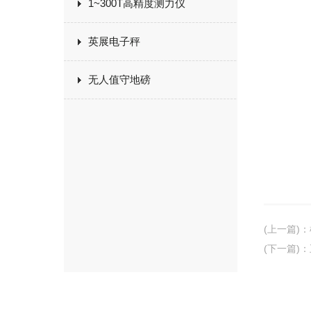
1~300T高精度测力仪
英展电子秤
无人值守地磅
(上一篇)
：
(下一篇)
：