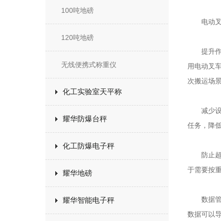
100吨地磅
电动叉车
120吨地磅
提升作业
无线便携式称重仪
用电动叉
次搬运场
化工实验室天平称
减少设备
耀华防爆台秤
任务，降
化工防爆电子秤
防止超载
于需要按
耀华地磅
数据管理
耀华智能电子秤
数据可以