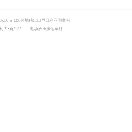
3x16m-100吨地磅出口尼日利亚国案例
柯力•新产品——电动液压搬运车秤