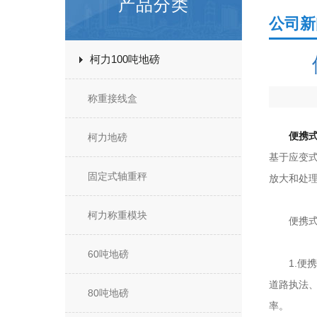
产品分类
公司新
柯力100吨地磅
称重接线盒
便携
柯力地磅
基于应变
固定式轴重秤
放大和处
柯力称重模块
便携式汽
60吨地磅
1.便携
道路执法
80吨地磅
率。