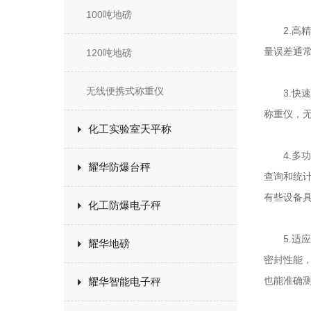
100吨地磅
2.高精
量误差通
120吨地磅
无线便携式称重仪
3.快速
称重仪，
化工实验室天平称
4.多功
耀华防爆台秤
查询和统
有些设备
化工防爆电子秤
5.适应
耀华地磅
密封性能
也能准确
耀华智能电子秤