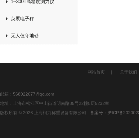
1~300T高精度测力仪
英展电子秤
无人值守地磅
网站首页
|
关于我们
邮箱：
568922677@qq.com
地址：上海市松江区中山街道明南路85号22幢5层5232室
版权所有 © 2026 上海柯力称重设备有限公司
备案号：沪ICP备2020028