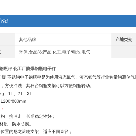
介绍
其他品牌
产地类别
域
环保,食品/农产品,化工,电子/电池,电气
钢钢瓶秤 化工厂防爆钢瓶电子秤
型防爆 不锈钢电子钢瓶秤是为使用液态氯气、液态氨气等行业称量钢瓶储
料，方便冲洗；其秤台钢瓶支架可以方便钢瓶转动。
kg、1T、2T、3T
200*800mm
点：
结构，抗冲击，长期稳定性好；
钢材质，防水防腐。
装位置的尼龙滚轮支架，适应不同直径；