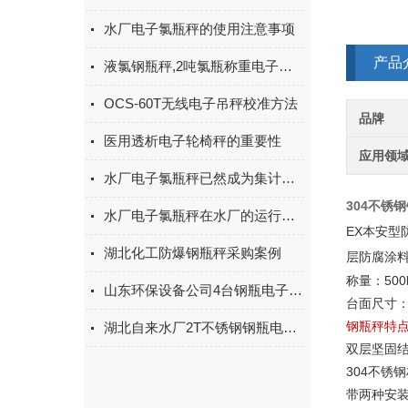
水厂电子氯瓶秤的使用注意事项
产品
液氯钢瓶秤,2吨氯瓶称重电子钢瓶秤,3吨不锈钢钢瓶秤使用注意事项
OCS-60T无线电子吊秤校准方法
品牌
医用透析电子轮椅秤的重要性
应用领
水厂电子氯瓶秤已然成为集计量、监控、分析于一体的综合管理设备
304不锈
水厂电子氯瓶秤在水厂的运行和管理中发挥着重要作用
EX本安
湖北化工防爆钢瓶秤采购案例
层防腐涂
称量：500
山东环保设备公司4台钢瓶电子台秤采购案例
台面尺寸：1
钢瓶秤特
湖北自来水厂2T不锈钢钢瓶电子秤在我司采购6台
双层坚固
304不锈
带两种安