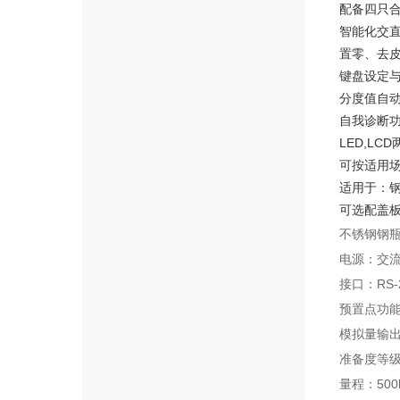
配备四只
智能化交
置零、去
键盘设定
分度值自
自我诊断
LED,L
可按适用场
适用于：
可选配盖
不锈钢钢
电源：交流
接口：RS-
预置点功
模拟量输出
准备度等级：
量程：500