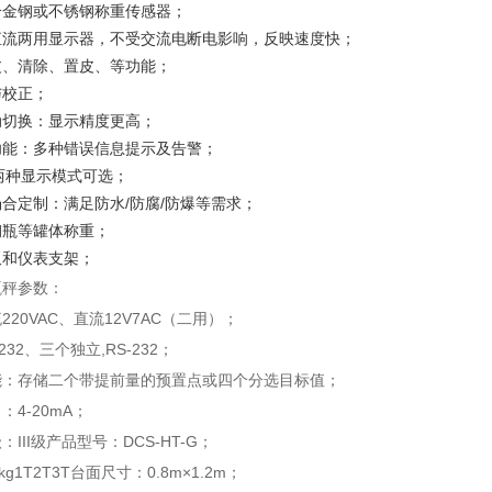
合金钢或不锈钢称重传感器；
直流两用显示器，不受交流电断电影响，反映速度快；
皮、清除、置皮、等功能；
与校正；
动切换：显示精度更高；
功能：多种错误信息提示及告警；
CD两种显示模式可选；
合定制：满足防水/防腐/防爆等需求；
钢瓶等罐体称重；
板和仪表支架；
瓶秤参数：
220VAC、直流12V7AC（二用）；
232、三个独立,RS-232；
能：存储二个带提前量的预置点或四个分选目标值；
：4-20mA；
III级产品型号：DCS-HT-G；
kg1T2T3T台面尺寸：0.8m×1.2m；