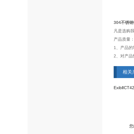
304不锈
凡是选购
产品质量
1、产品
2、对产
相关
ExibⅡCT
您