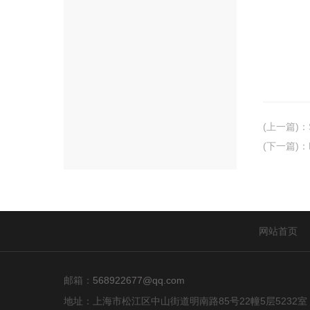
(上一篇)
：
(下一篇)
：
网站首页
邮箱：
568922677@qq.com
地址：上海市松江区中山街道明南路85号22幢5层5232室