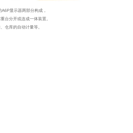
的A6P显示器两部分构成，
称重台分开或连成一体装置。
站、仓库的自动计量等。