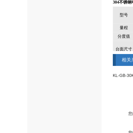
304不锈钢
型号
量程
分度值
台面尺寸
相关
KL-GB-3
您
您