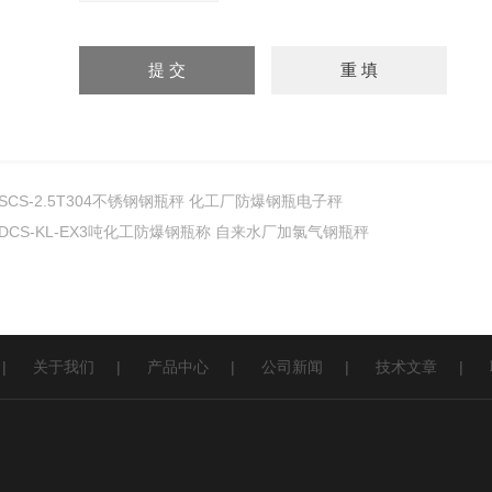
SCS-2.5T304不锈钢钢瓶秤 化工厂防爆钢瓶电子秤
DCS-KL-EX3吨化工防爆钢瓶称 自来水厂加氯气钢瓶秤
|
关于我们
|
产品中心
|
公司新闻
|
技术文章
|