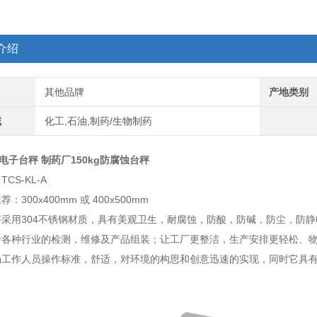
介绍
其他品牌
产地类别
域
化工,石油,制药/生物制药
钢电子台秤 制药厂150kg防腐蚀台秤
CS-KL-A
：300x400mm 或 400x500mm
秤采用304不锈钢材质，具有美观卫生，耐腐蚀，防酸，防碱，防尘，防
于各种行业的检测，维修及产品组装；让工厂更整洁，生产安排更轻松、
场工作人员操作标准，舒适，对环境的构思和创意迅速的实现，同时它具