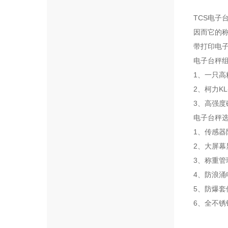
TCS电子
因而它的
带打印电
电子台秤
1、一只
2、柯力K
3、高强
电子台秤
1、传感器
2、大屏幕
3、称重管
4、防浪涌
5、防爆套件（
6、全不锈