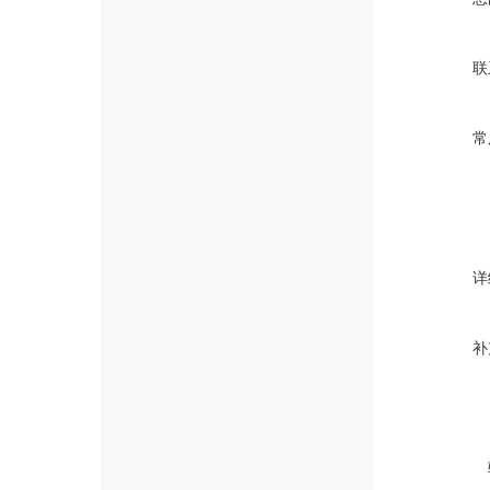
联
常
详
补