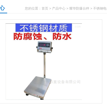
心
您的位置：
首页
>
产品中心
>
耀华防爆台秤
>
不锈钢电