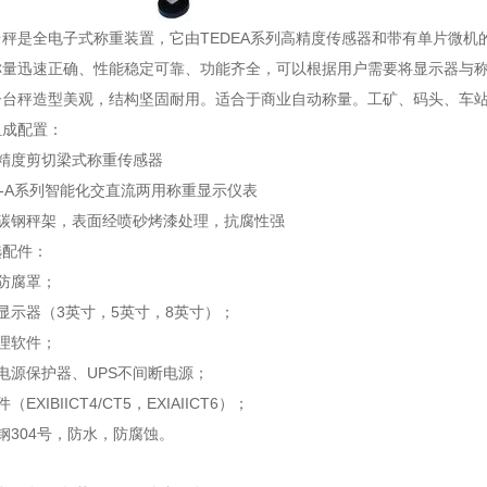
台秤是全电子式称重装置，它由TEDEA系列高精度传感器和带有单片微机
称量迅速正确、性能稳定可靠、功能齐全，可以根据用户需要将显示器与
子台秤造型美观，结构坚固耐用。适合于商业自动称量。工矿、码头、车
组成配置：
高精度剪切梁式称重传感器
L-A系列智能化交直流两用称重显示仪表
度碳钢秤架，表面经喷砂烤漆处理，抗腐性强
选配件：
防腐罩；
显示器（3英寸，5英寸，8英寸）；
理软件；
电源保护器、UPS不间断电源；
EXIBIICT4/CT5，EXIAIICT6）；
钢304号，防水，防腐蚀。