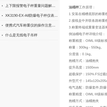
上下限报警电子秤重量问题解决方法
油桶秤
工作原理：
1.安装在桶槽底部的称重
XK3190-EX-A8防爆电子秤仪表显示OL故障的解决方案
2.接线盒中并联各路称
便携式汽车称重仪的操作注意事项
3.称重终端或重量变送
倒油桶电子秤详细介绍：
什么是无线电子吊秤
称重精度：OIML III级标
称量：300kg - 550kg。
分度值：0.1kg。
抱桶方式：油桶抱夹
提升高度：1500mm
超载保护：150%.FS过
外型尺寸：145x120x20
电气选配：防爆套件,防爆等级（
称重精度：OIML III级标
抱桶方式：油桶抱夹