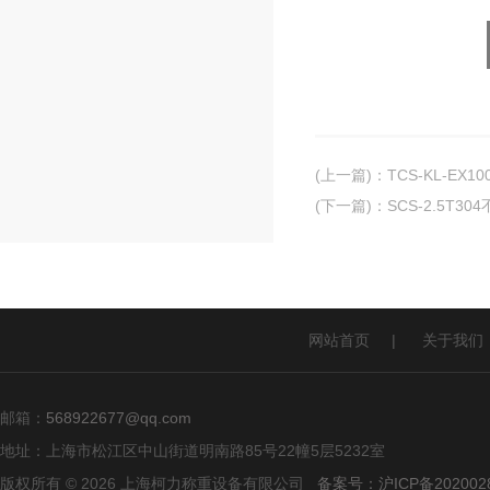
(上一篇)
：
TCS-KL-EX
(下一篇)
：
SCS-2.5T
网站首页
|
关于我们
邮箱：
568922677@qq.com
地址：上海市松江区中山街道明南路85号22幢5层5232室
版权所有 © 2026 上海柯力称重设备有限公司
备案号：沪ICP备2020028