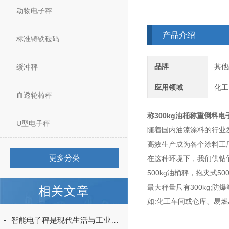
动物电子秤
产品介绍
标准铸铁砝码
品牌
其他
缓冲秤
应用领域
化工
血透轮椅秤
称300kg油桶称重倒料
U型电子秤
随着国内油漆涂料的行业
高效生产成为各个涂料工
更多分类
在这种环境下，我们供钻们
500kg
油桶秤
，抱夹式50
最大秤量只有300kg;
相关文章
如:化工车间或仓库、易
智能电子秤是现代生活与工业场景中不可少的工具