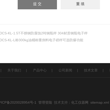
DCS-KL-1.5T不锈钢防腐蚀2吨钢瓶秤 304材质钢瓶电子秤
DCS-KL-L称300kg油桶称重倒料电子磅秤可选防爆功能
|
关于我们
|
产品中心
|
公司新闻
|
技术文章
|
CP备2020028954号-1
管理登陆
技术支持：
化工仪器网
sitemap.xml