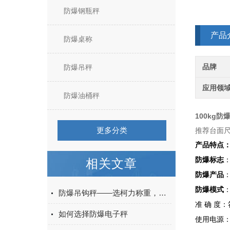
防爆钢瓶秤
产品
防爆桌称
品牌
防爆吊秤
应用领
防爆油桶秤
100kg防
更多分类
推荐台面尺
产品特点
防爆标志
：
相关文章
防爆产品
防爆模式
防爆吊钩秤——选柯力称重，确保防爆区域生产安全
准 确 度：
如何选择防爆电子秤
使用电源：A