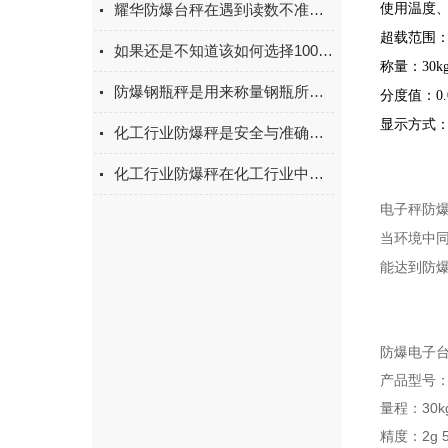
耀华防爆台秤在遇到读数不准时该如何进行调试呢
使用温度、湿
超载范围：1
如果还是不知道该如何选择100吨地磅那不妨看看这些
称量：30kg
防爆钢瓶秤是用来称量钢瓶所储存气体重量的电子秤
分度值：0.00
显示方式：L
化工行业防爆秤是安全与准确测量的双重守护者
化工行业防爆秤在化工行业中的应用场景非常广泛
电子秤防
当环境中
能达到防
防爆电子
产品型号：T
量程：30kg 
精度：2g 5g