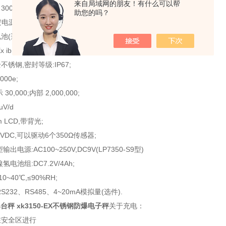
来自局域网的朋友！有什么可以帮
0x400mm 400x500mm 450x600mm 600x800m
助您的吗？
电源(选购);
池(选购)。
x ibIICT3/T5(
使用防爆电池时为
T3
,使用本安输出电源时为
T5)
;
不锈钢,密封等级:
IP67
;
000e
;
示
30,000
;内部
2,000,000
;
uV/d
 LCD
,带背光;
5VDC
,可以驱动
6
个
350
Ω传感器;
型输出电源
:AC100
~
250V,DC9V(LP7350-S9
型)
镍氢电池组:
DC7.2V/4Ah
;
10
~
40
℃,≤
90%RH
;
RS232
、
RS485
、
4~20mA
模拟量(选件
).
爆台秤 xk3150-EX不锈钢防爆电子秤
关于充电：
在安全区进行