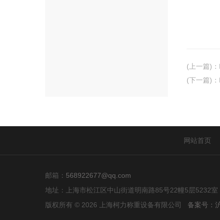
(上一篇)
：
(下一篇)
：
网站首页
邮箱：
568922677@qq.com
地址：上海市松江区中山街道明南路85号22幢5层5232室
版权所有 © 2026 上海柯力称重设备有限公司
备案号：沪I