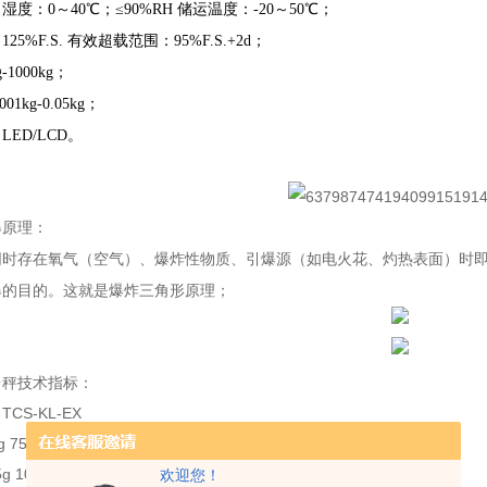
度：0～40℃；≤90%RH 储运温度：-20～50℃；
25%F.S. 有效超载范围：95%F.S.+2d；
-1000kg；
1kg-0.05kg；
ED/LCD。
爆原理：
同时存在氧气（空气）、爆炸性物质、引爆源（如电火花、灼热表面）时
爆的目的。这就是爆炸三角形原理；
台秤技术指标：
CS-KL-EX
75kg 150kg 300kg 500kg 800kg 1000kg
 10g 20g 50g 100g 200g
欢迎您！