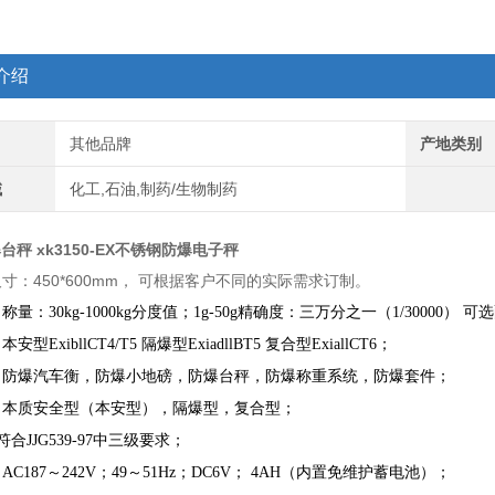
介绍
其他品牌
产地类别
域
化工,石油,制药/生物制药
爆台秤 xk3150-EX不锈钢防爆电子秤
寸：450*600mm， 可根据客户不同的实际需求订制。
：
称量：30kg-1000kg分度值；1g-50g精确度：三万分之一（1/30000
本安型ExibllCT4/T5 隔爆型ExiadllBT5 复合型ExiallCT6；
：防爆汽车衡，防爆小地磅，防爆台秤，防爆称重系统，防爆套件；
：本质安全型（本安型），隔爆型，复合型；
符合JJG539-97中三级要求；
C187～242V；49～51Hz；DC6V； 4AH（内置免维护蓄电池）；