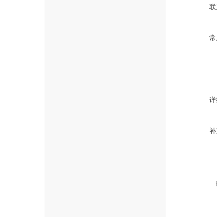
联
常
详
补