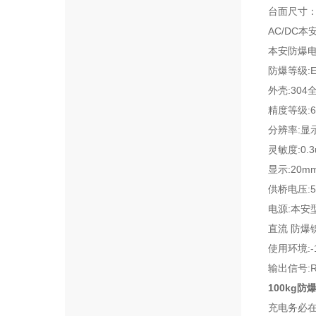
台面尺寸：30
AC/DC
本安
本安防爆电
防爆等级:
E
外壳:
304
全
精度等级:
6
分辨率:显
灵敏度:
0.3
显示:
20mm
供桥电压:
电源:本安
直流 防爆
使用环境:
-
输出信号:
100kg防
充电务必