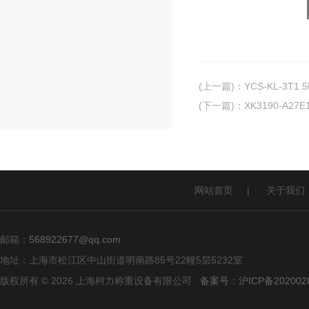
(上一篇)
：
YCS-KL-3
(下一篇)
：
XK3190-A2
网站首页
|
关于我们
邮箱：
568922677@qq.com
地址：上海市松江区中山街道明南路85号22幢5层5232室
版权所有 © 2026 上海柯力称重设备有限公司
备案号：沪ICP备2020028