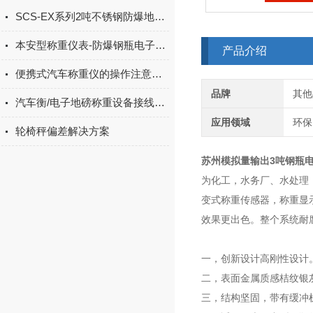
SCS-EX系列2吨不锈钢防爆地磅,1吨上限下限报警防爆电子地磅
本安型称重仪表-防爆钢瓶电子秤的标定方法
产品介绍
便携式汽车称重仪的操作注意事项
品牌
其他
汽车衡/电子地磅称重设备接线与接地知识
应用领域
环保
轮椅秤偏差解决方案
苏州模拟量输出3吨钢瓶
为化工，水务厂、水处理
变式称重传感器，称重显
效果更出色。整个系统耐
一，创新设计高刚性设计
二，表面金属质感桔纹银
三，结构坚固，带有缓冲