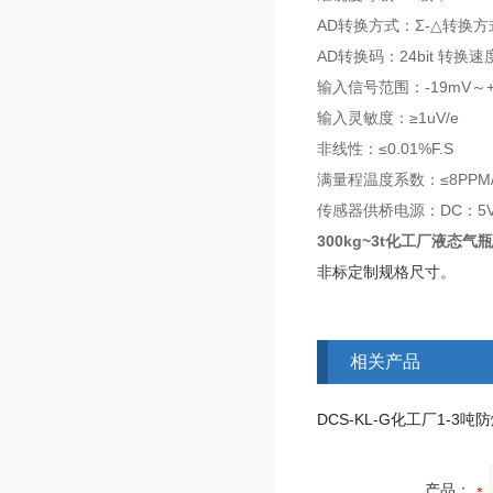
AD转换方式：Σ-△转换方
AD转换码：24bit 转换速
输入信号范围：-19mV～+
输入灵敏度：≥1uV/e
非线性：≤0.01%F.S
满量程温度系数：≤8PPM/
传感器供桥电源：DC：5V
300kg~3t化工厂液态
非标定制规格尺寸。
相关产品
产品：