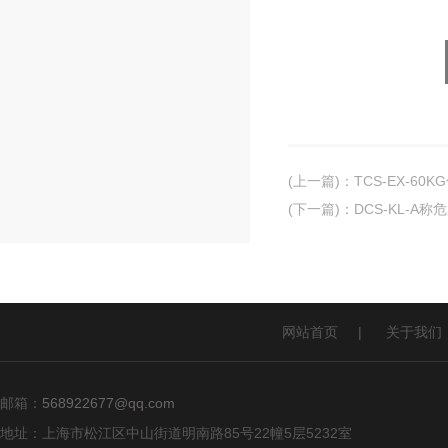
(上一篇)
：
TCS-EX-6
(下一篇)
：
DCS-KL-A
网站首页
|
关于我们
邮箱：
568922677@qq.com
地址：上海市松江区中山街道明南路85号22幢5层5232室