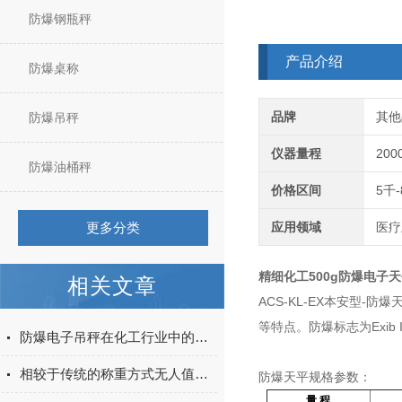
防爆钢瓶秤
产品介绍
防爆桌称
品牌
其他
防爆吊秤
仪器量程
200
防爆油桶秤
价格区间
5千
更多分类
应用领域
医疗
精细化工500g防爆电子
相关文章
ACS-KL-EX本安型
等特点。防爆标志为Exib
防爆电子吊秤在化工行业中的应用
相较于传统的称重方式无人值守自动过磅系统有哪些优势呢
防爆天平规格参数：
量 程