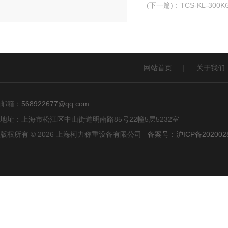
(下一篇)
：
TCS-KL-3
网站首页
|
关于我们
邮箱：
568922677@qq.com
地址：上海市松江区中山街道明南路85号22幢5层5232室
版权所有 © 2026 上海柯力称重设备有限公司
备案号：沪ICP备2020028