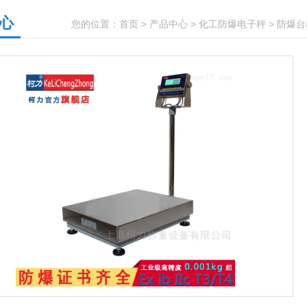
心
您的位置：
首页
>
产品中心
>
化工防爆电子秤
>
防爆台