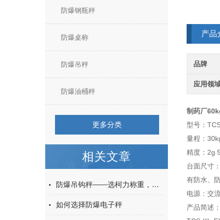
防爆钢瓶秤
产品
防爆桌称
品牌
防爆吊秤
应用领
防爆油桶秤
制药厂60
更多分类
型号：TCS-
量程：30kg 
精度：2g 5g
相关文章
台面尺寸：40
有防水、
防爆吊钩秤——选柯力称重，确保防爆区域生产安全
电源：交流2
如何选择防爆电子秤
产品简述