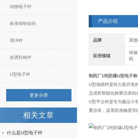
动物电子秤
产品介绍
标准铸铁砝码
品牌
其他
缓冲秤
环保
应用领域
血透轮椅秤
药
U型电子秤
制药厂1吨防爆U型电子称
U型地磅秤是柯力新开发
总成和智能化称重仪表组
更多分类
U型平台秤是专为搬运小
重仪表，该系统准确度等
相关文章
什么是U型电子秤