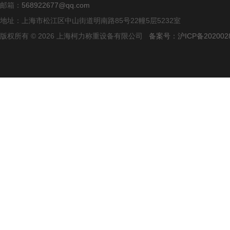
邮箱：
568922677@qq.com
地址：上海市松江区中山街道明南路85号22幢5层5232室
版权所有 © 2026 上海柯力称重设备有限公司
备案号：沪ICP备2020028