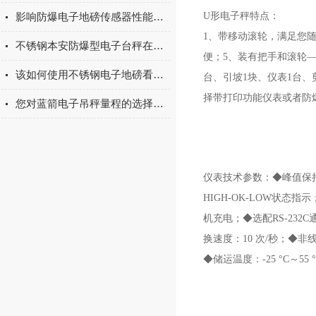
影响防爆电子地磅传感器性能的原因分析
U形电子秤特点：
1、带移动滚轮，满足您
不锈钢本安防爆型电子台秤在化工行业的应用
便；5、装有把手和滚轮
该如何使用不锈钢电子地磅看看本篇你就知道了
台、引坡1块、仪表1台、
择带打印功能仪表或者防
您对蓝箭电子吊秤量程的选择了解多少
仪表技术参数：◆峰值保
HIGH-OK-LOW状态
机充电；◆选配RS-232
换速度：10 次/秒；◆非线性
◆储运温度：-25 °C～55 