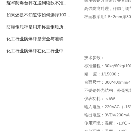
采用碳钢方管通过夹具组
耀华防爆台秤在遇到读数不准时该如何进行调试呢
高强防腐处理，秤脚可调
如果还是不知道该如何选择100吨地磅那不妨看看这些
秤面板采用1.5~2mm厚
防爆钢瓶秤是用来称量钢瓶所储存气体重量的电子秤
化工行业防爆秤是安全与准确测量的双重守护者
化工行业防爆秤在化工行业中的应用场景非常广泛
技术参数：
标准量程：30kg/60kg/100kg
精 度：1/15000；
台面尺寸：300*400mm/40
不锈钢外壳结构，外壳密封
仪表功耗：＜5W；
输入电压：220VAC（-15
输出电压：9VDV/200mA
使用环境：温度：-10℃～