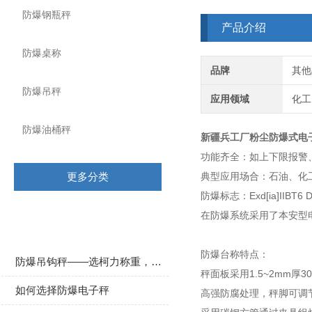
防爆钢瓶秤
产品介绍
防爆桌称
品牌
其他
防爆吊秤
应用领域
化工
防爆油桶秤
新疆兵工厂粉尘防爆式电
功能齐全：如上下限报警
更多分类
典型应用场合：石油、化
防爆标志：Exd[ia]IIBT6 DI
在防爆系统采用了本安型
相关文章
防爆台称特点：
防爆吊钩秤——选柯力称重，确保防爆区域生产安全
秤面板采用1.5~2mm
如何选择防爆电子秤
高强防腐处理，秤脚可调