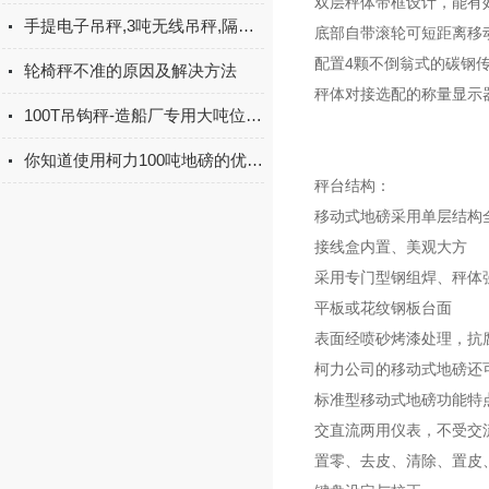
双层秤体带框设计，能有
手提电子吊秤,3吨无线吊秤,隔热吊秤使用注意事项
底部自带滚轮可短距离移
配置4颗不倒翁式的碳钢
轮椅秤不准的原因及解决方法
秤体对接选配的称量显示
100T吊钩秤-造船厂专用大吨位电子吊秤定制
你知道使用柯力100吨地磅的优点有哪些么
秤台结构：
移动式地磅采用单层结构
接线盒内置、美观大方
采用专门型钢组焊、秤体
平板或花纹钢板台面
表面经喷砂烤漆处理，抗
柯力公司的移动式地磅还
标准型移动式地磅功能特
交直流两用仪表，不受交
置零、去皮、清除、置皮