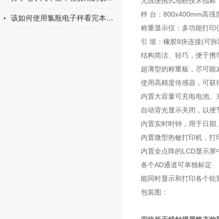
无线便携式地磅技术指标
秤 台：800x400mm高
该如何使用氯瓶电子秤看完本篇你就知道了
称重显示仪：多功能打印
引 坡：橡胶8块连接(可拆
结构简洁、轻巧，便于携
超薄型的称重板，尽可能
使用高精度传感器，可获
内置大容量可充电电池。
自动背光显示关闭，以便
内置实时时钟，用于日期
内置微型热敏打印机，打
内置全点阵的LCD显示
各个AD通道可单独标定
能同时显示和打印各个轮
包装图：