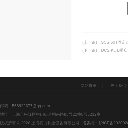
(上一篇)
：
SCS-60T固
(下一篇)
：
DCS-KL-B
网站首页
|
关于我们
邮箱：
568922677@qq.com
地址：上海市松江区中山街道明南路85号22幢5层5232室
版权所有 © 2026 上海柯力称重设备有限公司
备案号：沪ICP备2020028