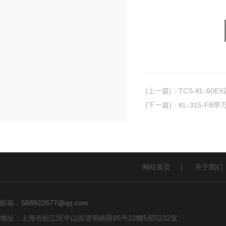
(上一篇)
：
TCS-KL-6
(下一篇)
：
KL-315-
网站首页
|
关于我们
邮箱：
568922677@qq.com
地址：上海市松江区中山街道明南路85号22幢5层5232室