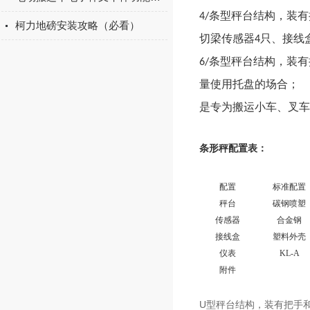
条型秤台结构，装有
4/
柯力地磅安装攻略（必看）
切梁传感器
只、接线
4
条型秤台结构，装有
6/
量使用托盘的场合；
是专为搬运小车、叉车
条形秤
配置表：
配置
标准配置
秤台
碳钢喷塑
传感器
合金钢
接线盒
塑料外壳
仪表
KL-A
附件
U型秤台结构，装有把手