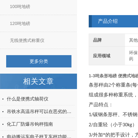
100吨地磅
产品介绍
120吨地磅
品牌
其他
无线便携式称重仪
环保
应用领域
药
更多分类
1-3吨条形地磅 便携式地
相关文章
条形秤由
2个称重条(
组成很多种称重系统，
什么是便携式轴荷仪
产品特点：
吊铁水高温吊秤可以在恶劣的工业环境中提供稳定的数据传输
碳钢条形秤、不锈钢
1/
化工厂防爆吊钩秤指南
自重轻（小于
）
2/
30kg
外加*的把手设计，
3
/
电动搬运车电子秤叉车秤功能介绍