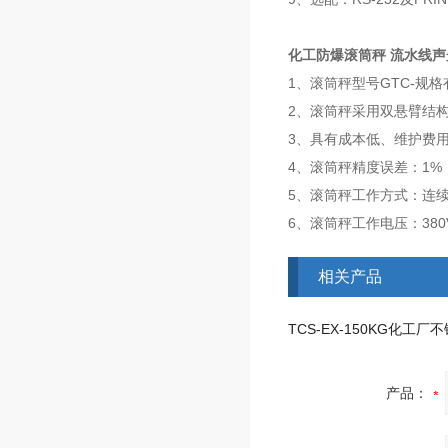
化工防爆滚筒秤 流水线
1、滚筒秤型号GTC-规格有ф400
2、滚筒秤采用双悬臂结
3、具有成本低、维护费
4、滚筒秤精度误差：1%
5、滚筒秤工作方式：连
6、滚筒秤工作电压：380VAC
相关产品
产品：