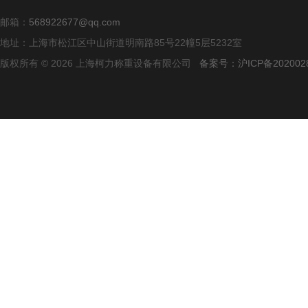
邮箱：
568922677@qq.com
地址：上海市松江区中山街道明南路85号22幢5层5232室
版权所有 © 2026 上海柯力称重设备有限公司
备案号：沪ICP备2020028