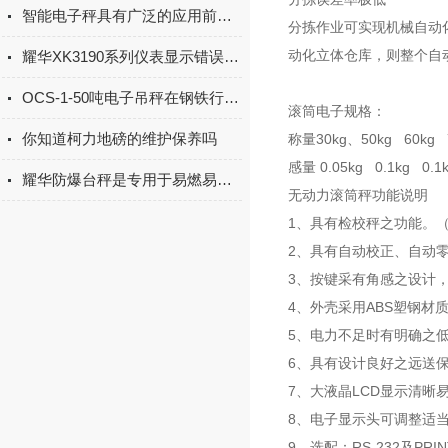
智能电子秤具有广泛的应用前景和市场需求
分拣作业可实现机械自动
动化立体仓库，则整个自
耀华XK3190系列仪表显示错误代码的解决方法
OCS-1-50吨电子吊秤在钢铁行业的应用
滚筒电子规格：
你知道柯力地磅的维护保养吗
称量30kg、50kg 60kg 7
感量 0.05kg 0.1kg 0.1k
耀华防爆台秤是专用于易燃易爆环境的称重设备
无动力滚筒秤功能说明
1、具有检校秤之功能。（
2、具有自动校正、自动
3、按键采有角感之设计
4、外壳采用ABS塑钢材
5、电力不足时有明确之
6、具有设计良好之远送
7、大液晶LCD显示清晰
8、电子显示头可调整适
9、选配：RS-232及PRI