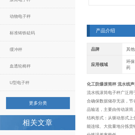
动物电子秤
产品介绍
标准铸铁砝码
品牌
其他
缓冲秤
环保
应用领域
血透轮椅秤
药
U型电子秤
化工防爆滚筒秤 流水线
流水线滚筒电子秤广泛用
合确保数据储存无误，节
更多分类
品输送，主要由传动滚筒
结构形式：从驱动形式上
相关文章
能连续、大批量地分拣货
分拣误差率极低