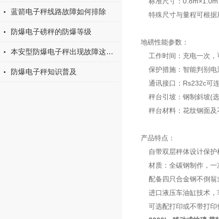
标准尺寸：0.8m×1.0m、1.
蓝箭电子秤线路故障如何排除
特殊尺寸与量程可根据
防爆电子磅秤的防爆等级
地磅性能参数：
本安型防爆电子秤出现故障这样解决
工作时间：充电一次，可
保护措施：智能判别电
防爆电子秤知识普及
通讯接口：Rs232c可
秤台引坡：钢制斜坡(选
秤台材料：花纹钢面及不
产品特点：
自带双层秤体设计保护
材质：全碳钢制作，一次
配备四只合金钢不倒翁
进口液压车油缸技术，
可选配打印或不带打印