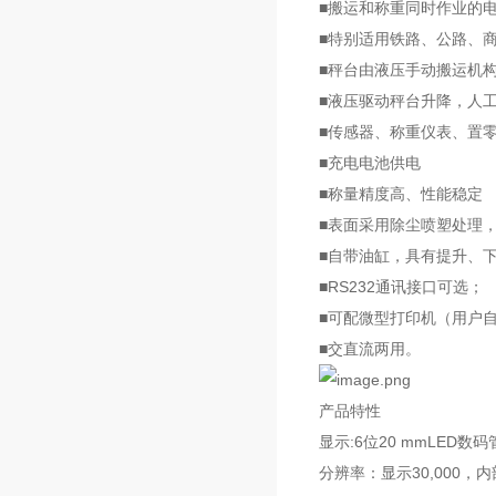
■搬运和称重同时作业的
■特别适用铁路、公路、
■秤台由液压手动搬运机
■液压驱动秤台升降，人
■传感器、称重仪表、置零
■充电电池供电
■称量精度高、性能稳定
■表面采用除尘喷塑处理
■自带油缸，具有提升、
■RS232通讯接口可选；
■可配微型打印机（用户
■交直流两用。
产品特性
显示:6位20 mmLED数
分辨率：显示30,000，内部2