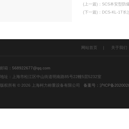
(上一篇)
：
SCS本安型防
(下一篇)
：
DCS-KL-1
网站首页
|
关于我们
邮箱：
568922677@qq.com
地址：上海市松江区中山街道明南路85号22幢5层5232室
版权所有 © 2026 上海柯力称重设备有限公司
备案号：沪ICP备2020028