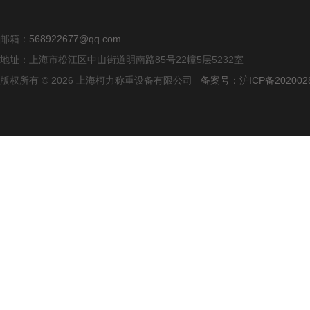
邮箱：
568922677@qq.com
地址：上海市松江区中山街道明南路85号22幢5层5232室
版权所有 © 2026 上海柯力称重设备有限公司
备案号：沪ICP备2020028