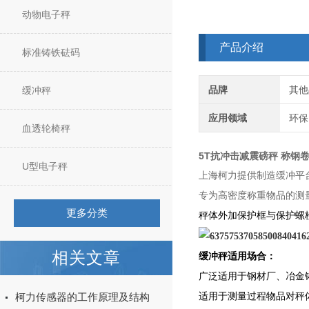
动物电子秤
产品介绍
标准铸铁砝码
品牌
其他
缓冲秤
应用领域
环保
血透轮椅秤
5T抗冲击减震磅秤 称钢卷1
U型电子秤
上海柯力提供制造
缓冲平
专为高密度称重物品的测
更多分类
秤体外加保护框与保护螺
相关文章
缓冲秤适用场合
：
广泛适用于钢材厂、冶金
适用于测量过程物品对秤
柯力传感器的工作原理及结构