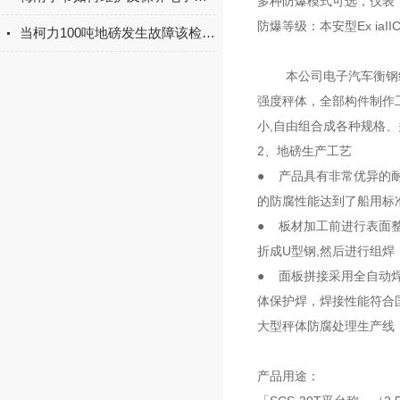
多种防爆模式可选，仪表
防爆等级：本安型Ex iaIIC
当柯力100吨地磅发生故障该检查哪些内容呢
本公司电子汽车衡钢结
强度秤体，全部构件制作工
小,自由组合成各种规格、
2、地磅生产工艺
● 产品具有非常优异的
的防腐性能达到了船用标
● 板材加工前进行表面
折成U型钢,然后进行组
● 面板拼接采用全自动
体保护焊，焊接性能符合
大型秤体防腐处理生产线
产品用途：