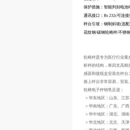
保护措施：智能判别电池
通讯接口：Rs 232c可
秤台引坡：钢制斜坡(选配
花纹钢/碳钢轮椅秤/不锈
轮椅秤是专为医疗行业量
析秤的结构，将四支高精
感器和接线盒安装在秤台
推上秤台非常容易，安装
轮椅电子秤销售足迹：
＞华东地区：山东、江苏
＞华南地区：广东、广西
＞华中地区：湖北、湖南
＞华北地区：北京、天津