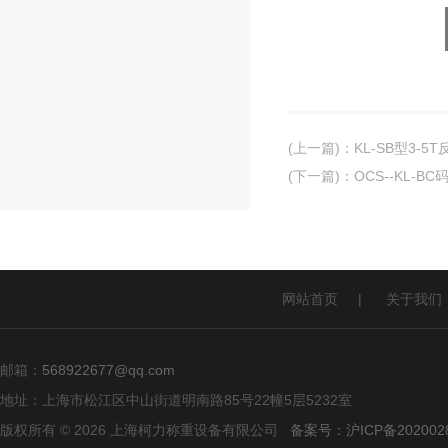
(上一篇)
：
KL-SB型3-
(下一篇)
：
OCS--KL-
网站首页
|
关于我们
邮箱：
568922677@qq.com
地址：上海市松江区中山街道明南路85号22幢5层5232室
版权所有 © 2026 上海柯力称重设备有限公司
备案号：沪ICP备2020028