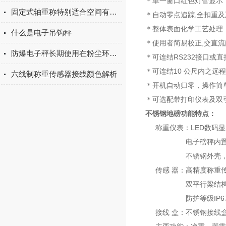
＊单一窗口红色灯管显示
固定式轴重称特别适合空间有限的场所中使用
＊自动零点追踪,全扣重
＊整体表面化学工艺处理
什么是电子吊钩秤
＊使用者简易校正,交直流
防爆电子秤长期使用在粉尘环境中有什么影响
＊可连结RS232接口或
＊可连结10 公尺内之远
六线制称重传感器接线颜色解析
＊开机自动归零，操作简
＊可选配带打印仪表及双
不锈钢地磅功能特点：
称重仪表：LED数码显
电子磅秤内置可充
不锈钢外壳，抗
传感 器：高精度称重传
双平行梁结构，
防护等级IP67
接线 盒：不锈钢接线