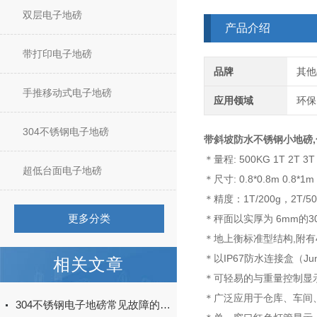
双层电子地磅
产品介绍
带打印电子地磅
品牌
其他
手推移动式电子地磅
应用领域
环保
304不锈钢电子地磅
带斜坡防水不锈钢小地磅
＊量程: 500KG 1T 2T 3T 
超低台面电子地磅
＊尺寸: 0.8*0.8m 0.8*1m 
＊精度：1T/200g，2T/500
更多分类
＊秤面以实厚为 6mm的3
＊地上衡标准型结构,附
＊以IP67防水连接盒（Ju
相关文章
＊可轻易的与重量控制显
＊广泛应用于仓库、车间
304不锈钢电子地磅常见故障的解决办法