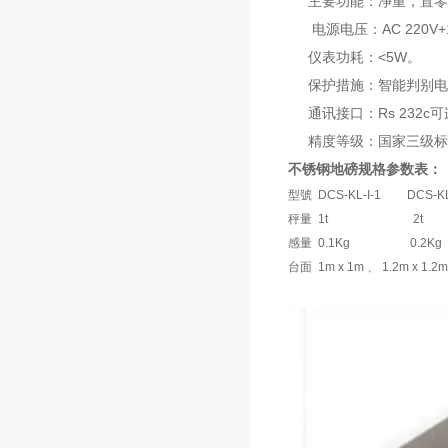
主要功能：净重，置零
电源电压：AC 220V+10
仪表功耗：<5W。
保护措施：智能判别电
通讯接口：Rs 232c
精度等级：国家三级标准III(
不锈钢地磅规格参数表：
型號
DCS-KL-I-1
DCS-KL
秤量
1t
2t
感量
0.1Kg
0.2Kg
台面
1m x 1m 、 1.2m x 1.2m