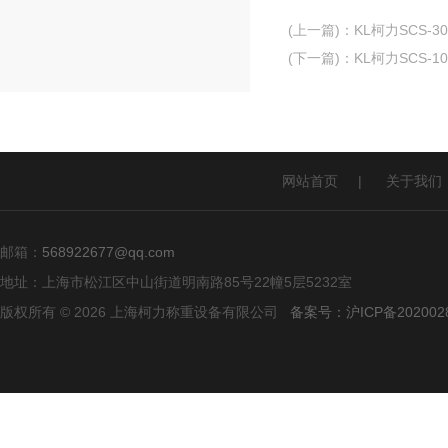
(上一篇)
：
KL柯力SCS-
(下一篇)
：
KL柯力SCS-
网站首页
|
关于我们
邮箱：
568922677@qq.com
地址：上海市松江区中山街道明南路85号22幢5层5232室
版权所有 © 2026 上海柯力称重设备有限公司
备案号：沪ICP备2020028