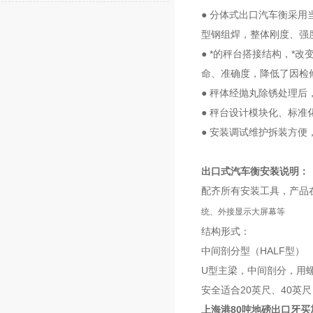
● 分体式出口汽车衡采
型钢组焊，整体刚度、强
● *的秤台搭接结构，
命、准确度，降低了因检
● 秤体经抛丸除锈处理
● 秤台设计模块化、标
● 安装调试维护拆装方
出
口式汽车衡安装说明：
配齐所有安装工具，产品
统、外接显示大屏幕等
结构形式：
中间剖分型（HALF型）
U型主梁，中间剖分，用
安全适合20英尺、40英
上海港80吨地磅出口牙买