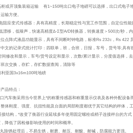
高柜或开顶集装箱运输 有1~150吨出口电子地磅可以选择，出口式电
。运输方便。
度电阻应变式传感器：具有高精度，长期稳定性与宽工作范围，自定位性能
低漂移，低噪声，快速高精度Δ-Σ型A/D转换器，转换速度＞500次/秒，内
位点阵式液晶功能显示，具有不间断时钟电路，标准Rs 232c，Rs 4
中文的记录式统计打印：四联单，班，合班，日报，车号，货号等;具有很
时间修改和显示，车号/货号设定和显示，次数/累计显示，分度值选择，
，班次交换，存贮，存贮数据查阅，清除等
磅产品特点：
出口汽车衡采用当今世界上*的称重传感器和称重显示仪表及各种外配设备
，整体刚度、强度、抗扭性能及台面的局部刚度都优于其它结构的秤体，
台搭接结构，*改变了衡器行业延续多年使用固定螺栓或梢子连接秤台的方
度，降低了因检修影响使用的时间和概率。
抛丸除锈处理后，不易生锈，耐磨、耐压、耐酸、耐碱，防腐能力更强。