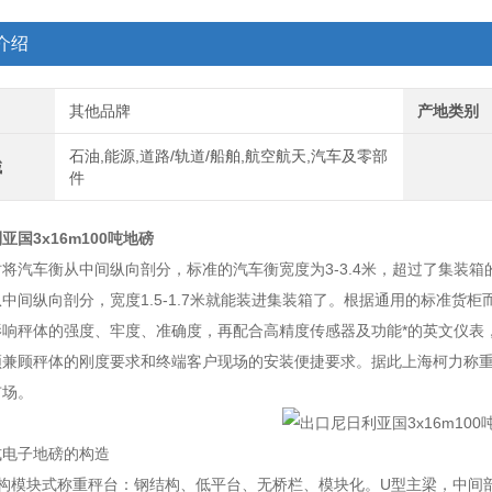
介绍
其他品牌
产地类别
石油,能源,道路/轨道/船舶,航空航天,汽车及零部
域
件
亚国3x16m100吨地磅
将汽车衡从中间纵向剖分，标准的汽车衡宽度为3-3.4米，超过了集装
中间纵向剖分，宽度1.5-1.7米就能装进集装箱了。根据通用的标准货柜
影响秤体的强度、牢度、准确度，再配合高精度传感器及功能*的英文仪表
须兼顾秤体的刚度要求和终端客户现场的安装便捷要求。据此上海柯力称
市场。
式电子地磅的构造
结构模块式称重秤台：钢结构、低平台、无桥栏、模块化。U型主梁，中间