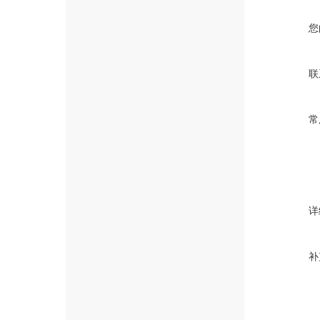
您
联
常
详
补