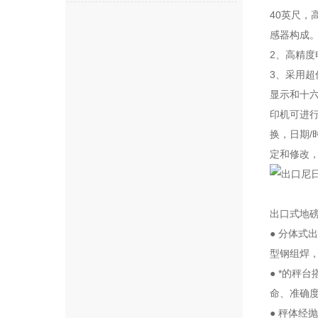
40英尺，
感器构成
2、高精
3、采用超
显示和十六
印机可进行
换，日期/
定和修改
出口式地
● 分体式
型钢组焊
● *的秤
命、准确
● 秤体经