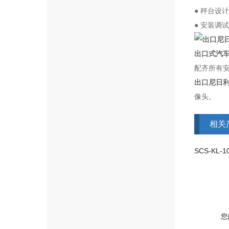
● 秤台设
● 安装
出
口式汽
配齐所有
出口尼日利
像头。
相关
您