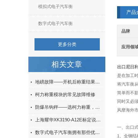
模拟式电子汽车衡
产品
数字式电子汽车衡
品牌
更多分类
应用领
相关文章
出口尼日利
是在加工时
地磅故障——开机后称重结果偏轻或偏重
将汽车衡从
简单而不
柯力称重模块的常见故障维修
同时又必
防爆吊钩秤——选柯力称重，确保防爆区域生产安全
风靡海外
上海耀华XK3190-A12E标定说明书
一、出口
数字式电子汽车衡拥有那些优势呢？看看本篇吧
1、全钢