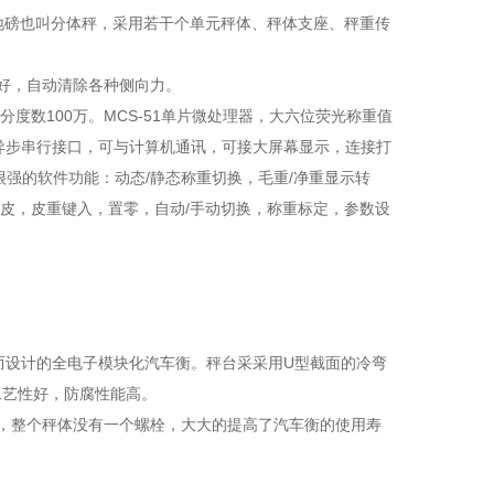
子地磅也叫分体秤，采用若干个单元秤体、秤体支座、秤重传
好，自动清除各种侧向力。
分度数100万。MCS-51单片微处理器，大六位荧光称重值
22 异步串行接口，可与计算机通讯，可接大屏幕显示，连接打
强的软件功能：动态/静态称重切换，毛重/净重显示转
去皮，皮重键入，置零，自动/手动切换，称重标定，参数设
而设计的全电子模块化汽车衡。秤台采采用U型截面的冷弯
工艺性好，防腐性能高。
式，整个秤体没有一个螺栓，大大的提高了汽车衡的使用寿