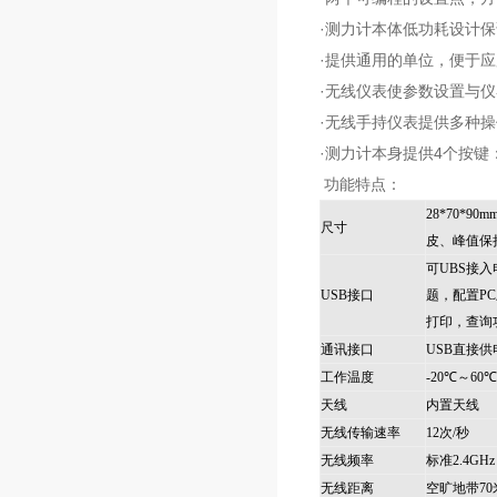
·测力计本体低功耗设计保
·提供通用的单位，便于应
·无线仪表使参数设置与
·无线手持仪表提供多种操作
·测力计本身提供4个按键：
功能特点：
28*70*
尺寸
皮、峰值保
可UBS接
USB接口
题，配置P
打印，查询
通讯接口
USB直接
工作温度
-20℃～60℃
天线
内置天线
无线传输速率
12次/秒
无线频率
标准2.4G
无线距离
空旷地带70