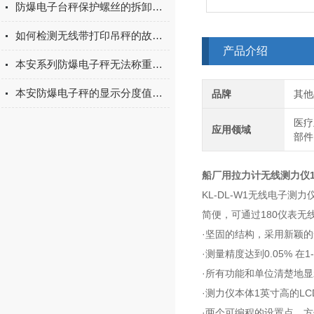
防爆电子台秤保护螺丝的拆卸步骤
如何检测无线带打印吊秤的故障问题
产品介绍
本安系列防爆电子秤无法称重到满载的解决方法
本安防爆电子秤的显示分度值和检定分度值的区别
品牌
其他
医疗
应用领域
部件
船厂用拉力计无线测力仪1
KL-DL-W1无线电子
简便，可通过180仪表
·坚固的结构，采用新颖
·测量精度达到0.05% 在1-
·所有功能和单位清楚地显
·测力仪本体1英寸高的L
·两个可编程的设置点，