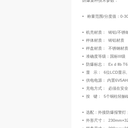
防爆桌秤技术参数：
• 称量范围/分度值：0-300
• 机壳材质： 铸铝/不锈
• 秤体材质： 铸铝材质
• 秤盘材质： 不锈钢材
• 准确度等级：国标III级
• 防爆标志： Ex d Ⅱb T6
• 显 示： 6位LCD显示
• 供电电源： 内置6V5
• 充电方式： 必须在安
• 按 键： 5个铜柱轻触
• 选配：外接防爆报警灯
• 外形尺寸： 230mm×3