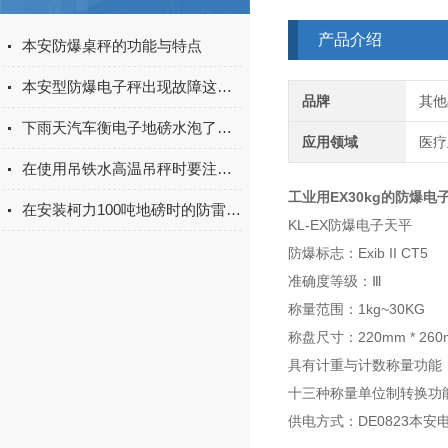
产品介绍
本安防爆桌秤的功能与特点
本安型防爆电子秤出现故障这样解决
品牌
其他
下雨天汽车衡电子地磅水泡了怎么处理
应用领域
医疗
在使用吊铁水高温吊秤时要注意这些事项
工业用EX30kg的防爆电
在安装柯力100吨地磅时的防雷措施是不可少的
KL-EX防爆电子天平
防爆标志：Exib II CT5
准确度等级：Ⅲ
称量范围：1kg~30KG
称盘尺寸：220mm * 260
具有计重与计数称量功能
十三种称量单位制转换功能
供电方式：DE0823本