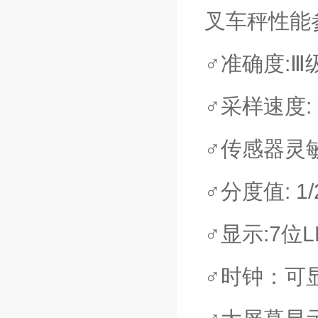
叉车秤性能
♂准确度:Ⅲ级
♂采样速度: 
♂传感器灵敏度
♂分度值: 1/2
♂显示:7位
♂时钟：可显