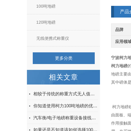
100吨地磅
产品
120吨地磅
品牌
无线便携式称重仪
应用领
宁波柯力
更多分类
柯力地磅
地磅主要
相关文章
其中磅体
相较于传统的称重方式无人值守自动过磅系统有哪些优势呢
你知道使用柯力100吨地磅的优点有哪些么
柯力地磅
由面板、端
汽车衡/电子地磅称重设备接线与接地知识
作用接触
如果还是不知道该如何选择100吨地磅那不妨看看这些