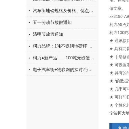
用。在买
做文章。
汽车衡地磅规格及价格、优点、用途及功能有哪些
xk3190-
五一劳动节放假通知
柯力A9P
柯力100
清明节放假通知
★ 通讯接口
柯力品牌：1吨不锈钢地磅秤 问市
★ 具有完
★ 手动修
柯力●新产品——100吨无线便携式电子地磅秤SCS-KL-WX
★ 可设
电子汽车衡+物联网的探讨:行业发展的视角
★ 具有
★ *的数
★ 几乎
★ 可打
★ 个性化
宁波柯力
相关