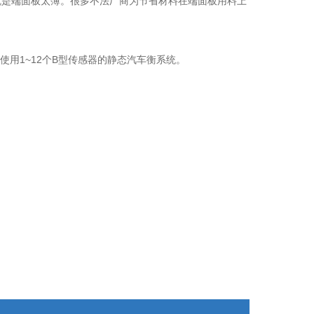
就是端面板太簿。很多不法厂商为节省材料在端面板用料上
使用1~12个B型传感器的静态汽车衡系统。