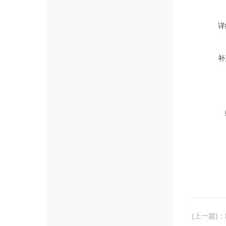
详
补
(上一篇)
：