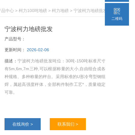
产品中心
>
柯力100吨地磅
>
柯力地磅
> 宁波柯力地磅批发
二维码
宁波柯力地磅批发
产品型号：
更新时间：
2026-02-06
描述：
宁波柯力地磅批发吨位：30吨-150吨标准尺寸
有5m,6m,7m三种,可以根据称量的大小,自由组合成各
种规格、多种称量的秤台。采用标准的U形冷弯型钢组
焊，属超高强度秤体，全部构件制作工艺*，质量稳定
可靠。
在线询价 >
联系我们 >