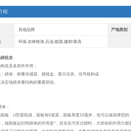
介绍
其他品牌
产地类别
域
环保,农林牧渔,石油,能源,建材/家具
地磅批发
的构造及各部件作用：
由：磅体、称重传感器、接线盒、显示仪表、信号线构成
是决定地磅承重结构的重要部份。
磅体：
面板、U型梁组成，面板有6道梁，面板厚度10毫米，也可以做加厚型的
面，端面板起封闭磅体的作用是*，其实在汽车过磅时，大部份的作用力都