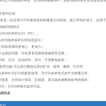
地磅是只问面板的厚度，在实际检修案例中，多数地磅磅体变形直接原因
A9P系列仪表
仪表是一款适用于汽车衡系统的称重显示控制器。接口带保护设计，适用于
吨地磅功能特点
RS485和RS232（PC）；
备的功能和多种出错信息提示；
正四角使调试更省心、更省力；
置零点跟踪范围、开机置零范围和按键置零范围；
的时钟、日历、自动闰年、闰月，不受断电影响；
据管理功能,可以进行数据记录的贮存、检查、删除、打印等.
可与各种针式打印机配套使用，可打印多种形式的中文称重记录；
印日报表、分类统计报表、总报表、显示器的参数和标率的报表；
打印：打印3种格式提供可选。
地磅批发
产品