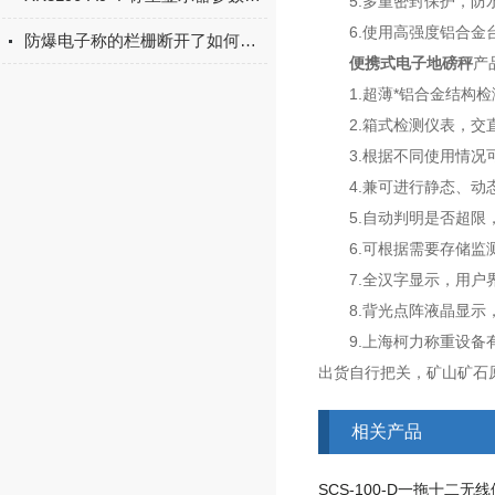
5.多重密封保护，防水
6.使用高强度铝合金台
防爆电子称的栏栅断开了如何处理
便携式电子地磅秤
产
1.超薄*铝合金结构检
2.箱式检测仪表，交直
3.根据不同使用情况可
4.兼可进行静态、动
5.自动判明是否超限，
6.可根据需要存储监测
7.全汉字显示，用户界
8.背光点阵液晶显示，
9.上海柯力称重设备有
出货自行把关，矿山矿石
相关产品