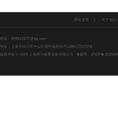
网站首页
|
关于我们
邮箱：
568922677@qq.com
地址：上海市松江区中山街道明南路85号22幢5层5232室
版权所有 © 2026 上海柯力称重设备有限公司
备案号：沪ICP备2020028