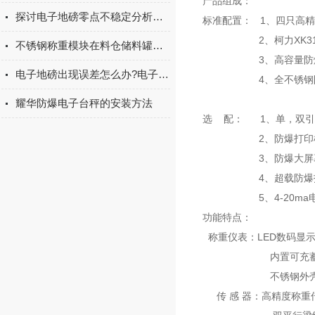
产品组成：
探讨电子地磅零点不稳定分析及对策
标准配置： 1、四只高
2、柯力XK3101
不锈钢称重模块在料仓储料罐中的应用
3、高容量防爆电池（
电子地磅出现误差怎么办?电子地磅误差出现原因有哪些?
4、全不锈钢防爆盒（
耀华防爆电子台秤的安装方法
选 配： 1、单，双引
2、防爆打印
3、防爆大屏幕
4、超载防爆报
5、4-20ma电
功能特点：
称重仪表：LED数码显
内置可充蓄电池
不锈钢外壳，抗
传 感 器：高精度称重