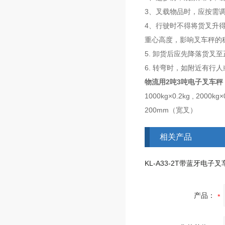
3、叉载物品时，应按需
4、行驶时不得将货叉升
重心高度，影响叉车秤的
5. 卸货后应先降落货叉
6. 转弯时，如附近有
物流用2吨3吨电子叉车秤
1000kg×0.2kg , 2000kg×
200mm（宽叉）
相关产品
KL-A33-2T带蓝牙电子叉
产品：