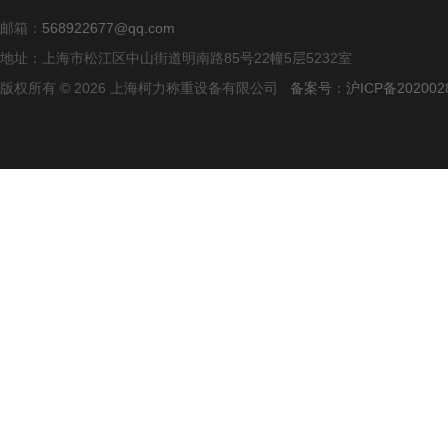
邮箱：
568922677@qq.com
地址：上海市松江区中山街道明南路85号22幢5层5232室
版权所有 © 2026 上海柯力称重设备有限公司
备案号：沪ICP备2020028