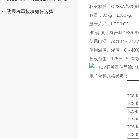
秤架材质：Q235A高强
防爆称重模块如何选择
称量：30kg --1000kg。
显示方式：LED/LCD
准 确 度：符合JJG539-
使用电源：AC187～242
使用温度、湿度：0～40℃；
超载范围：125%F.S. 有效
电子台秤规格参数：
TCS-KL
TCS-KL
TCS-KL
TCS-KL
TCS-KL
TCS-KL