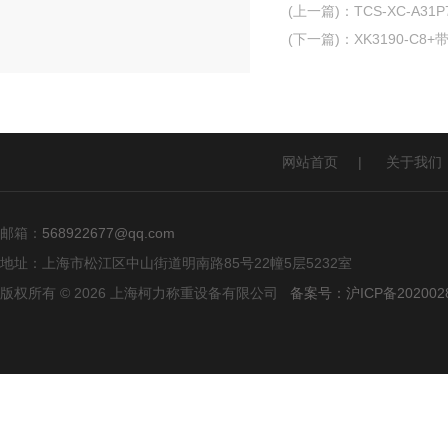
(上一篇)
：
TCS-XC-A3
(下一篇)
：
XK3190-C
网站首页
|
关于我们
邮箱：
568922677@qq.com
地址：上海市松江区中山街道明南路85号22幢5层5232室
版权所有 © 2026 上海柯力称重设备有限公司
备案号：沪ICP备2020028