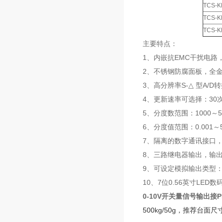
TCS-KL
TCS-KL
TCS-KL
主要特点：
1、内嵌抗EMC干扰电
2、不锈钢防腐面板，全
3、高分辨率S-△ 型A/D转换
4、更新速率可选择：30次/
5、分度数范围：1000～5
6、分度值范围：0.001～5
7、隔离的数字通讯接口，可选
8、三路继电器输出，输
9、可设定模拟输出类型： 
10、7位0.56英寸LED
0-10V开关量信号输出接
500kg/50g，推荐
台面尺寸