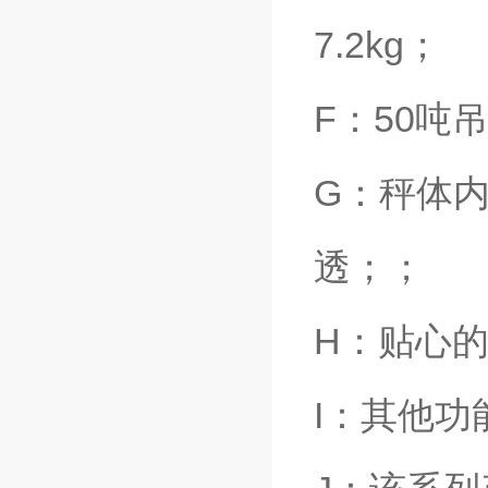
7.2kg；
F：50吨
G：秤体
透；；
H：贴心
I：其他功