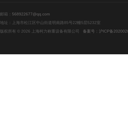
邮箱：
568922677@qq.com
地址：上海市松江区中山街道明南路85号22幢5层5232室
版权所有 © 2026 上海柯力称重设备有限公司
备案号：沪ICP备2020028