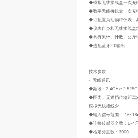
◆模拟无线接线盒一次充电
◆数字无线接线盒一次充
◆可配置为动物秤仪表，
◆仪表自身和无线接线盒
◆具有累计、计数、公斤
◆选配蓝牙2.0输出
技术参数
· 无线通讯
◆频段：2.4GHz~2.525G
◆距离：无遮挡传输距离2
模拟无线接线盒
◆输入信号范围：-16~18
◆连接传感器个数：1~4只
◆检定分度数：3000