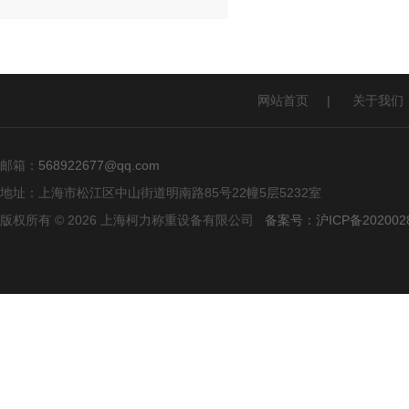
网站首页
|
关于我们
邮箱：
568922677@qq.com
地址：上海市松江区中山街道明南路85号22幢5层5232室
版权所有 © 2026 上海柯力称重设备有限公司
备案号：沪ICP备2020028