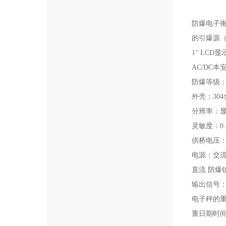
防爆电子
的引爆源
1" LCD显
AC/DC
防爆等级
外壳：
30
分辨率：
灵敏度：
0
供桥电压
电源：交
直流
防爆
输出信号
电子秤的
重日期时