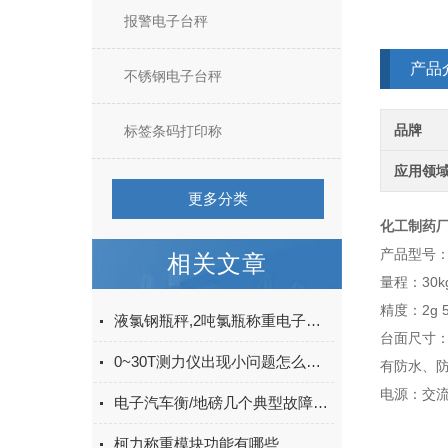
报警电子台秤
产品
不锈钢电子台秤
品牌
标签条码打印称
应用领
更多分类
化工制药厂
产品型号：X
相关文章
量程：30kg 
精度：2g 5g
液氯钢瓶秤,2吨氯瓶称重电子钢瓶秤,3吨不锈钢钢瓶秤使用注意事项
台面尺寸：40
0~30T测力仪出现小问题怎么自行解决
有防水、
电源：交流2
电子汽车衡/地磅几个典型故障处理及分析
柯力称重模块功能有哪些