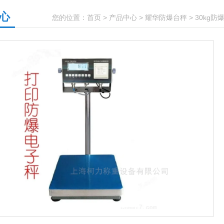
心
您的位置：
首页
>
产品中心
>
耀华防爆台秤
>
30kg防