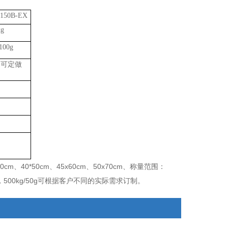
150
B
-EX
kg
100g
它可定做
40
cm、
40*50
cm、
45x60
cm、50x70
cm、
称量范围：
，500kg/50g
可根据客户不同的实际需求订制。