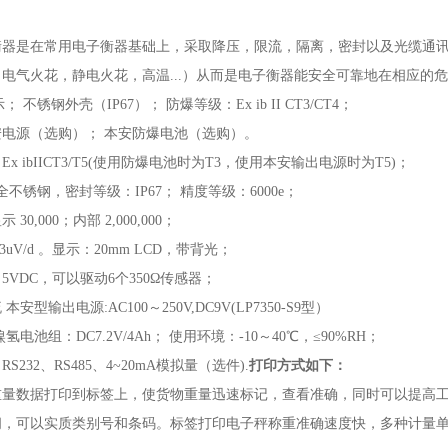
衡器是在常用电子衡器基础上，采取降压，限流，隔离，密封以及光缆通
（电气火花，静电火花，高温
...）从而是电子衡器能安全可靠地在相应的
示； 不锈钢外壳（IP67）； 防爆等级：Ex ib II CT3/CT4；
本安电源（选购）； 本安防爆电池（选购）。
：
Ex ibIICT3/T5(使用防爆电池时为T3，使用本安输出电源时为T5)；
4全不锈钢，密封等级：IP67； 精度等级：6000e；
显示
30,000；内部 2,000,000；
.3uV/d 。显示：20mm LCD，带背光；
：
5VDC，可以驱动6个350Ω传感器；
流
本安型输出电源:AC100～250V,DC9V(LP7350-S9型）
镍氢电池组：
DC7.2V/4Ah； 使用环境：-10～40℃，≤90%RH；
：
RS232、RS485、4~20mA模拟量（选件).
打印方式如下：
重量数据打印到标签上，使货物重量迅速标记，查看准确，同时可以提高
间，可以实质类别号和条码。标签打印电子秤称重准确速度快，多种计量