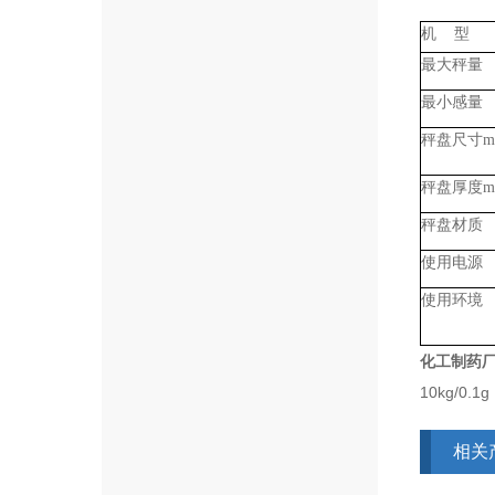
机 型
最大秤量
最小感量
秤盘尺寸m
秤盘厚度m
秤盘材质
使用电源
使用环境
化工制药厂
10kg/0.1
相关