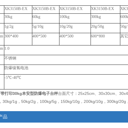
XK3150
B
-EX
XK3150
B
-EX
XK3150
B
-EX
XK3150
B
-EX
XK3
30kg
60kg
100kg
300kg
600
1
g/
2
g
5g/10g
10g/20g
20g/50g
50g/
m
300*400
400*500
400*500
600*800
其
m
1.0
不锈钢
防爆镍氢电池
-5℃-40℃
带打印30kg本安型防爆电子台秤
台面尺寸：25x25cm、30x30
cm、
30x
g，30kg/1g，5
0kg/2g，10
0kg/5g，
150kg/10g，20
0kg/10g，30
0kg/20g
产品