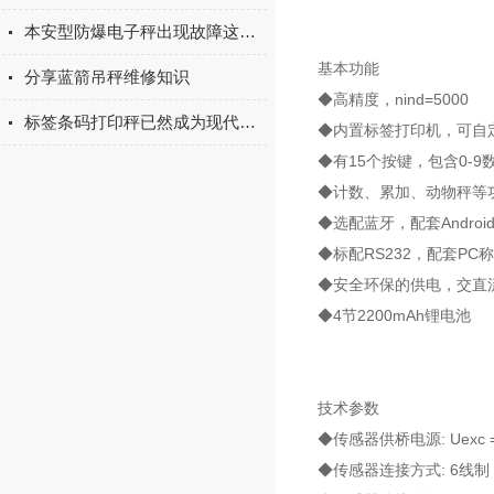
本安型防爆电子秤出现故障这样解决
基本功能
分享蓝箭吊秤维修知识
◆高精度，nind=5000
标签条码打印秤已然成为现代化商业运营的关键工具
◆内置标签打印机，可自
◆有15个按键，包含0-9
◆计数、累加、动物秤等
◆选配蓝牙，配套Android
◆标配RS232，配套PC
◆安全环保的供电，交直
◆4节2200mAh锂电池
技术参数
◆传感器供桥电源: Uexc 
◆传感器连接方式: 6线制