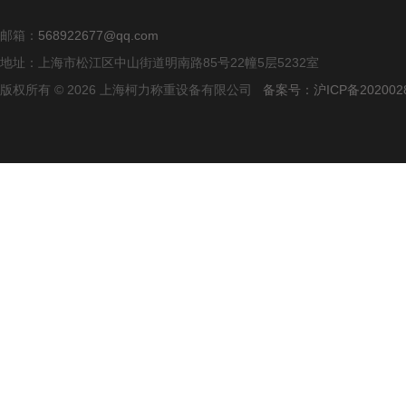
邮箱：
568922677@qq.com
地址：上海市松江区中山街道明南路85号22幢5层5232室
版权所有 © 2026 上海柯力称重设备有限公司
备案号：沪ICP备2020028