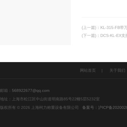
(上一篇)
：
KL-315-
(下一篇)
：
DCS-KL-E
网站首页
|
关于我们
邮箱：
568922677@qq.com
地址：上海市松江区中山街道明南路85号22幢5层5232室
版权所有 © 2026 上海柯力称重设备有限公司
备案号：沪ICP备2020028